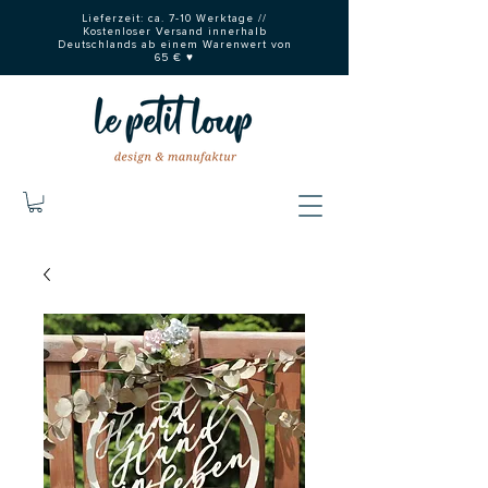
Lieferzeit: ca. 7-10 Werktage //
Kostenloser Versand innerhalb
Deutschlands ab einem Warenwert von
65 € ♥