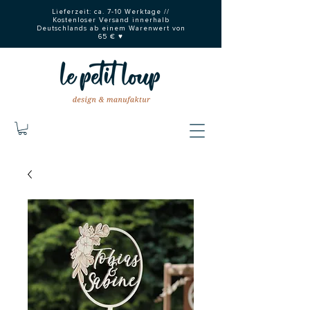
Lieferzeit: ca. 7-10 Werktage //
Kostenloser Versand innerhalb
Deutschlands ab einem Warenwert von
65 € ♥