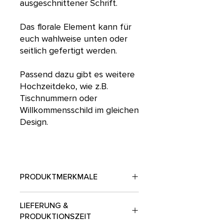
ausgeschnittener Schrift.
Das florale Element kann für
euch wahlweise unten oder
seitlich gefertigt werden.
Passend dazu gibt es weitere
Hochzeitdeko, wie z.B.
Tischnummern oder
Willkommensschild im gleichen
Design.
PRODUKTMERKMALE
Maße:
Ringdurchmesser 130 mm zzgl.
LIEFERUNG &
floralem Element (Stiel H 100 mm)
PRODUKTIONSZEIT
Material:
unbehandeltes