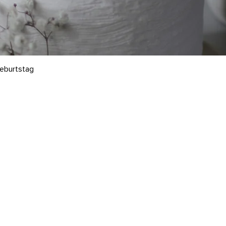
geburtstag
rvice & Rechtliches
Kontakt
rsand & Rückgabe
Mo-Fr: 10-14 Uhr (kein Lade
B
Tel.: +49 (0) 33932 60 57 
hlungsmethoden