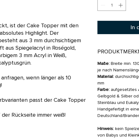
ckt, ist der Cake Topper mit den
In 
absolutes Highlight. Der
besteht aus 3 mm durchsichtigem
ft aus Spiegelacryl in Roségold,
PRODUKTMERK
arbigem 3 mm Acryl in Weiß,
kalyptusgrün.
Maße:
Breite min. 13
je nach Namenslänge
Material:
durchsichtig
anfragen, wenn länger als 10
mm
!
Farbe:
aufgesetztes A
Gelbgold & Silber od
rbvarianten passt der Cake Topper
Steinblau und Eukal
Handgefertigt in eine
uf der Rückseite immer weiß!
Deutschland/Branden
Hinweis:
kein Spielze
von Babys und Klein