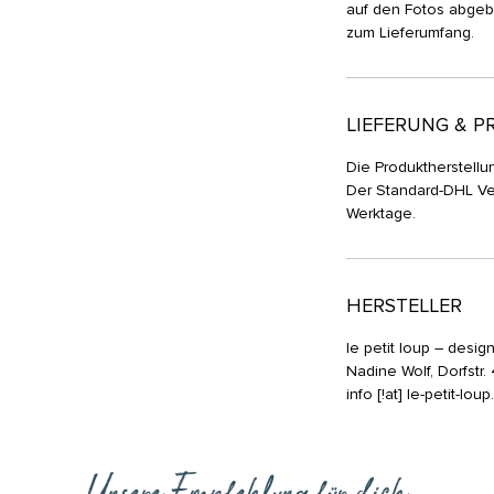
auf den Fotos abgebi
zum Lieferumfang.
LIEFERUNG & P
Die Produktherstellun
Der Standard-DHL Ve
Werktage.
HERSTELLER
le petit loup – desig
Nadine Wolf, Dorfstr
info [!at] le-petit-lou
Unsere Empfehlung für dich