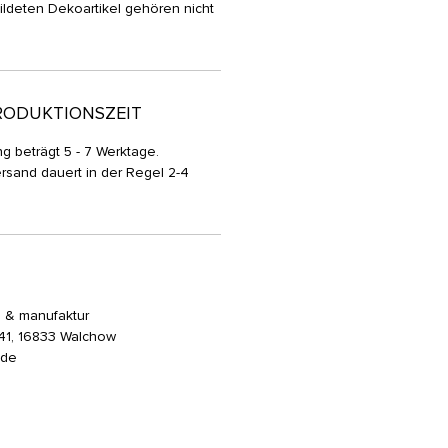
ldeten Dekoartikel gehören nicht
RODUKTIONSZEIT
g beträgt 5 - 7 Werktage.
rsand dauert in der Regel 2-4
n & manufaktur
. 41, 16833 Walchow
p.de