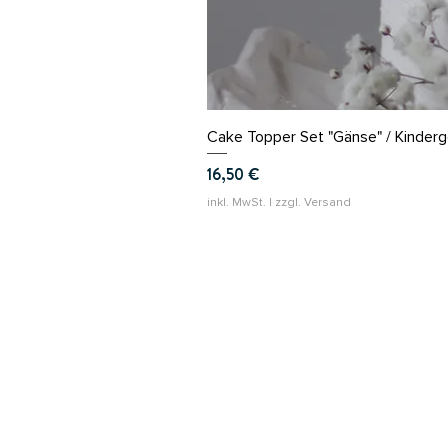
Cake Topper Set "Gänse" / Kinder
Preis
16,50 €
inkl. MwSt.
|
zzgl. Versand
le petit loup
Se
Ve
AG
Za