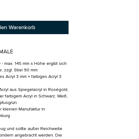
den Warenkorb
MALE
0 - max. 145 mm x Höhe ergibt sich
, zzgl. Stiel 90 mm
es Acryl 3 mm + farbiges Acryl 3
cryl aus Spiegelacryl in Roségold,
er farbigem Acryl in Schwarz, Weiß,
yptusgrün
r kleinen Manufaktur in
burg.
ug und sollte außer Reichweite
kindern angebracht werden. Die