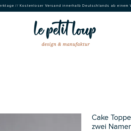
 Werktage // Kostenloser Versand innerhalb Deutschlands ab einem
Cake Topper
zwei Namen