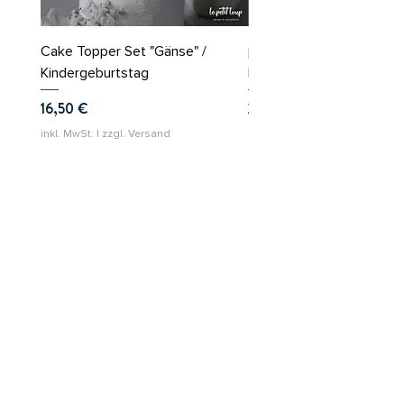
Cake Topper Set "Gänse" /
personalisierter Cake To
Kindergeburtstag
Hochzeit mit Namen - 2l
Preis
Preis
16,50 €
28,00 €
inkl. MwSt.
|
zzgl. Versand
inkl. MwSt.
le petit loup
Service & Rechtliches
Versand & Rückgabe
AGB
Zahlungsmethoden
Impressum
Datenschutz