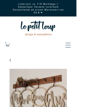
Lieferzeit: ca. 7-10 Werktage //
Kostenloser Versand innerhalb
Deutschlands ab einem Warenwert von
65 € ♥