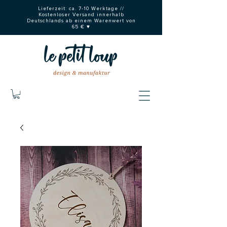
Lieferzeit: ca. 7-10 Werktage //
Kostenloser Versand innerhalb
Deutschlands ab einem Warenwert von
65 € ♥