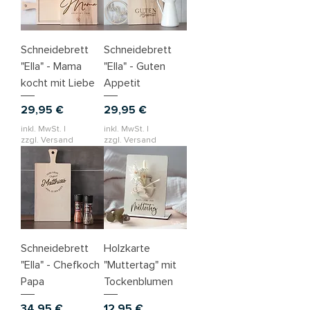
Schneidebrett
Schneidebrett
"Ella" - Mama
"Ella" - Guten
kocht mit Liebe
Appetit
Preis
Preis
29,95 €
29,95 €
inkl. MwSt.
|
inkl. MwSt.
|
zzgl. Versand
zzgl. Versand
Schneidebrett
Holzkarte
"Ella" - Chefkoch
"Muttertag" mit
Papa
Tockenblumen
Preis
Preis
34,95 €
12,95 €