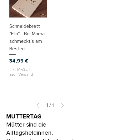
Schneidebrett
"Ella" - Bei Mama
schmeckt's am
Besten
Preis
34,95 €
inkl. MwSt.
|
zzgl. Versand
1
/
1
MUTTERTAG
Mütter sind die
Alltagsheldinnen,