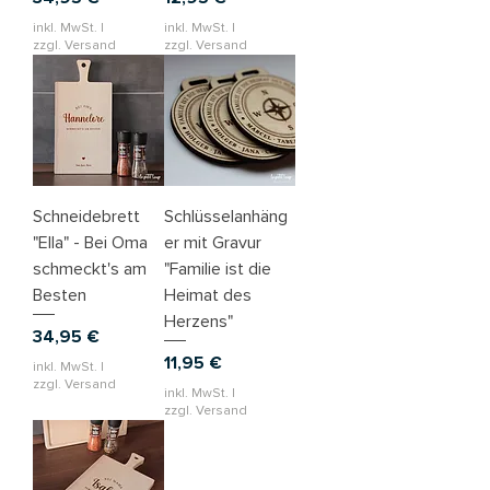
inkl. MwSt.
|
inkl. MwSt.
|
zzgl. Versand
zzgl. Versand
Schneidebrett
Schlüsselanhäng
"Ella" - Bei Oma
er mit Gravur
schmeckt's am
"Familie ist die
Besten
Heimat des
Herzens"
Preis
34,95 €
Preis
11,95 €
inkl. MwSt.
|
zzgl. Versand
inkl. MwSt.
|
zzgl. Versand