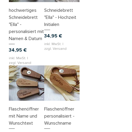
hochwertiges
Schneidebrett
Schneidebrett
"Ella" - Hochzeit
"Ella" -
Initialen
personalisiert mit
Preis
34,95 €
Namen & Datum
inkl. MwSt.
|
zzgl. Versand
Preis
34,95 €
inkl. MwSt.
|
zzgl. Versand
Flaschenöffner
Flaschenöffner
mit Name und
personalisiert -
Wunschtext
Wunschname