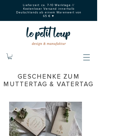
Lieferzeit: ca. 7-10 Werktage //
Kostenloser Versand innerhalb
Deutschlands ab einem Warenwert von
65 € ♥
GESCHENKE ZUM
MUTTERTAG & VATERTAG