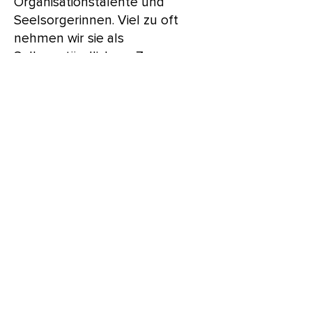
Organisationstalente und
Seelsorgerinnen. Viel zu oft
nehmen wir sie als
Selbverständlich an. Zum
Muttertag ist Zeit, ihr einmal
danke zu sagen.
VATERTAG
Väter sind unsere Helden und
Retter in der Not. Wenn es Papa
nicht schafft, dann keiner. Als
kleines Kind schauen wir zu
unseren starken Vätern auf und
toben mit ihnen um die Wette.
le petit loup