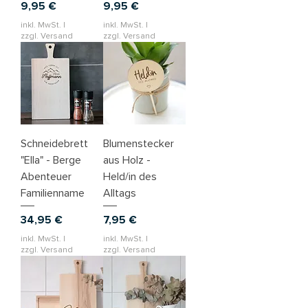
Preis
Preis
9,95 €
9,95 €
inkl. MwSt.
|
inkl. MwSt.
|
zzgl. Versand
zzgl. Versand
Schneidebrett
Blumenstecker
"Ella" - Berge
aus Holz -
Abenteuer
Held/in des
Familienname
Alltags
Preis
Preis
34,95 €
7,95 €
inkl. MwSt.
|
inkl. MwSt.
|
zzgl. Versand
zzgl. Versand