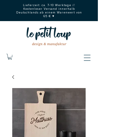
Lieferzeit: ca. 7-10 Werktage //
Kostenloser Versand innerhalb
Deutschlands ab einem Warenwert von
65 € ♥