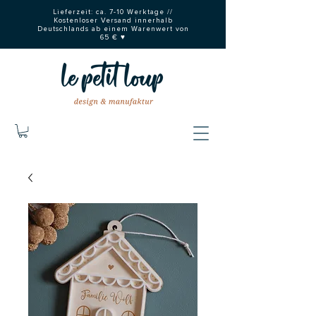
Lieferzeit: ca. 7-10 Werktage //
Kostenloser Versand innerhalb
Deutschlands ab einem Warenwert von
65 € ♥