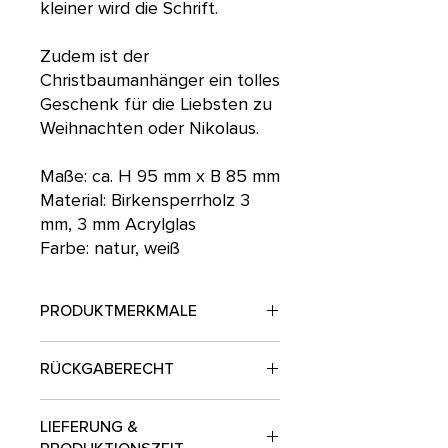
kleiner wird die Schrift.
Zudem ist der
Christbaumanhänger ein tolles
Geschenk für die Liebsten zu
Weihnachten oder Nikolaus.
Maße: ca. H 95 mm x B 85 mm
Material: Birkensperrholz 3
mm, 3 mm Acrylglas
Farbe: natur, weiß
PRODUKTMERKMALE
Maße:
H 95 mm x B 85 mm
RÜCKGABERECHT
Material:
Birkensperrholz 3 mm, Acryl
3 mm
Personalisierte Produkte sind vom
Farbe:
natur, weiß
LIEFERUNG &
Umtausch und von der Rückgabe