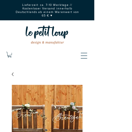
Lieferzeit: ca. 7-10 Werktage //
Kostenloser Versand innerhalb
Deutschlands ab einem Warenwert von
65 € ♥