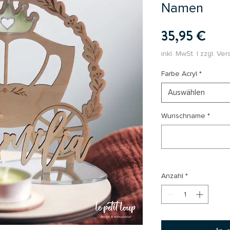
Namen
Prei
35,95 €
inkl. MwSt.
|
zzgl. Ve
Farbe Acryl
*
Auswählen
Wunschname
*
Anzahl
*