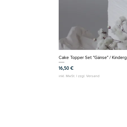
Cake Topper Set "Gänse" / Kinder
Preis
16,50 €
inkl. MwSt.
|
zzgl. Versand
le petit loup
Se
Ve