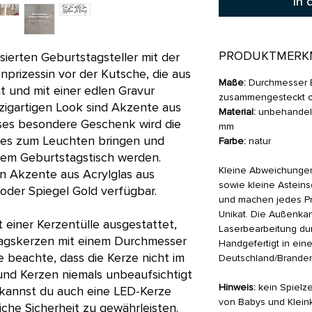
In 
PRODUKTMERK
ierten Geburtstagsteller mit der
enprizessin vor der Kutsche, die aus
Maße:
Durchmesser Ba
t und mit einer edlen Gravur
zusammengesteckt c
nzigartigen Look sind Akzente aus
Material:
unbehandeles
eses besondere Geschenk wird die
mm
es zum Leuchten bringen und
Farbe:
natur
 dem Geburtstagstisch werden.
Kleine Abweichungen
en Akzente aus Acrylglas aus
sowie kleine Asteins
 oder Spiegel Gold verfügbar.
und machen jedes P
Unikat. Die Außenkan
t einer Kerzentülle ausgestattet,
Laserbearbeitung dun
tagskerzen mit einem Durchmesser
Handgefertigt in eine
te beachte, dass die Kerze nicht im
Deutschland/Branden
und Kerzen niemals unbeaufsichtigt
Hinweis:
kein Spielze
v kannst du auch eine LED-Kerze
von Babys und Klein
che Sicherheit zu gewährleisten.