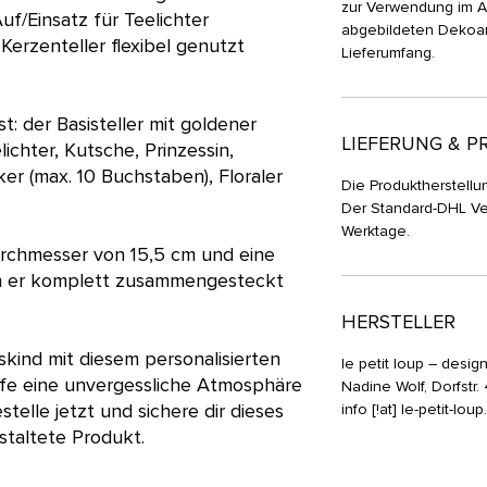
zur Verwendung im A
f/Einsatz für Teelichter
abgebildeten Dekoar
 Kerzenteller flexibel genutzt
Lieferumfang.
t: der Basisteller mit goldener
LIEFERUNG & P
lichter, Kutsche, Prinzessin,
r (max. 10 Buchstaben), Floraler
Die Produktherstellun
Der Standard-DHL Ve
Werktage.
urchmesser von 15,5 cm und eine
n er komplett zusammengesteckt
HERSTELLER
kind mit diesem personalisierten
le petit loup – desig
ffe eine unvergessliche Atmosphäre
Nadine Wolf, Dorfstr
stelle jetzt und sichere dir dieses
info [!at] le-petit-lou
estaltete Produkt.