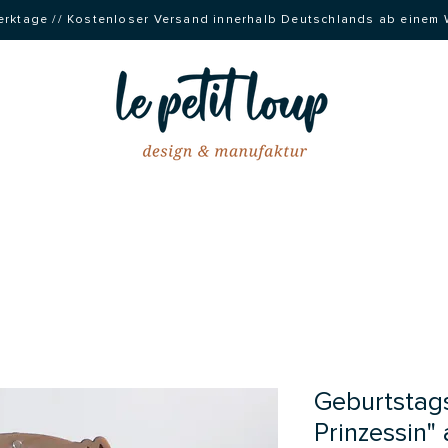
 Werktage // Kostenloser Versand innerhalb Deutschlands ab einem
Geburtstags
Prinzessin"