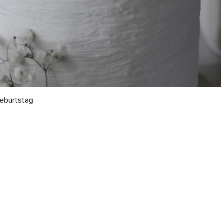
geburtstag
rvice & Rechtliches
Kontakt
rsand & Rückgabe
Mo-Fr: 10-14 Uhr (kein Lade