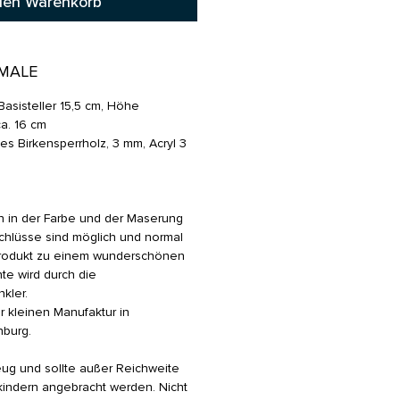
den Warenkorb
MALE
sisteller 15,5 cm, Höhe
a. 16 cm
 Birkensperrholz, 3 mm, Acryl 3
 in der Farbe und der Maserung
chlüsse sind möglich und normal
rodukt zu einem wunderschönen
te wird durch die
kler.
r kleinen Manufaktur in
burg.
ug und sollte außer Reichweite
kindern angebracht werden. Nicht