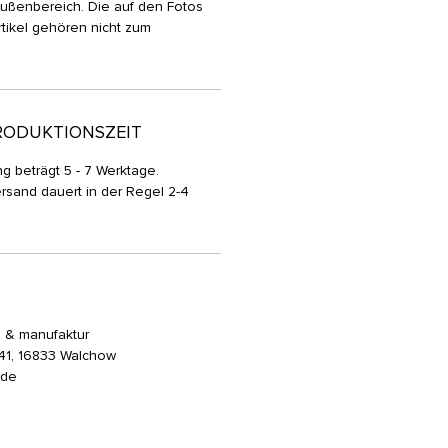
ußenbereich. Die auf den Fotos
tikel gehören nicht zum
RODUKTIONSZEIT
g beträgt 5 - 7 Werktage.
rsand dauert in der Regel 2-4
n & manufaktur
. 41, 16833 Walchow
p.de