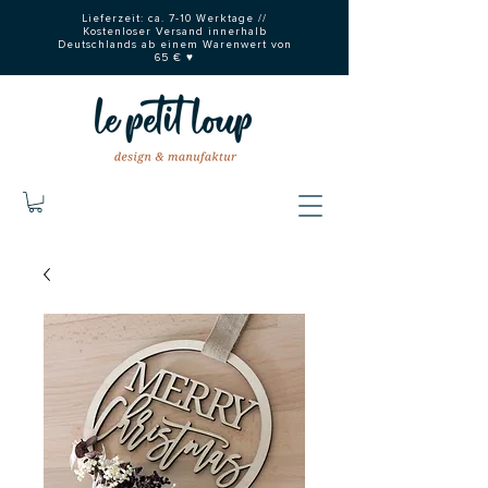
Lieferzeit: ca. 7-10 Werktage //
Kostenloser Versand innerhalb
Deutschlands ab einem Warenwert von
65 € ♥