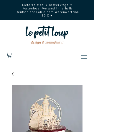
Lieferzeit: ca. 7-10 Werktage //
Kostenloser Versand innerhalb
Deutschlands ab einem Warenwert von
65 € ♥